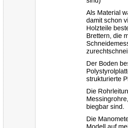
sind)
Als Material w
damit schon v
Holzteile bes
Brettern, die 
Schneidemes
zurechtschnei
Der Boden bes
Polystyrolplatt
strukturierte P
Die Rohrleitu
Messingrohre,
biegbar sind.
Die Manometer
Modell auf m