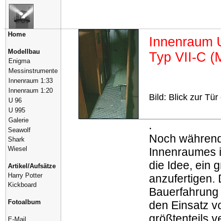
Home
Innenraum 
Modellbau
Typ VII-C (
Enigma
Messinstrumente
Innenraum 1:33
Innenraum 1:20
Bild: Blick zur T
U 96
U 995
Galerie
.
Seawolf
Noch während
Shark
Wiesel
Innenraumes 
die Idee, ein 
Artikel/Aufsätze
Harry Potter
anzufertigen.
Kickboard
Bauerfahrung 
Fotoalbum
den Einsatz v
größtenteils 
E-Mail