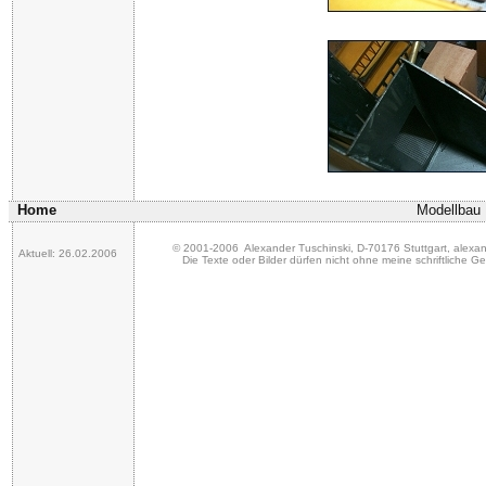
.
Home
Modellbau
© 2001-2006 Alexander Tuschinski, D-70176 Stuttgart,
alexa
Aktuell:
26.02.2006
Die Texte oder Bilder dürfen nicht ohne meine schriftliche